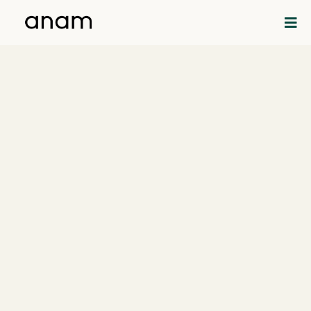
Ordena Y
Automatiza
Tu
Consulta.
Creamos sistemas
para
profesionales
de la salud.
ANAM
es un sistema de acompañamiento que
convierte tu consulta en un proyecto
ordenado, profesional y preparado para crecer.