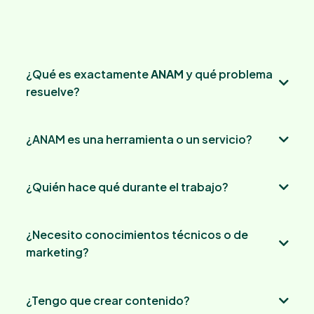
Preguntas
¿Qué es exactamente
ANAM
y qué problema
resuelve?
ANAM
¿ANAM es una herramienta o un servicio?
agenda, contactos y pacientes,
comunicación, seguimiento, contenidos y procesos.
¿Quién hace qué durante el trabajo?
ANAM App es la herramienta
ANAM App
¿Necesito conocimientos técnicos o de
Nuestro trabajo es montar el sistema
diseñamos la estructura, configuramos el
marketing?
sistema, dejamos los procesos montados, te guiamos
en el uso.
disposición a
aprender.
¿Tengo que crear contenido?
Tú (o la persona encargada):