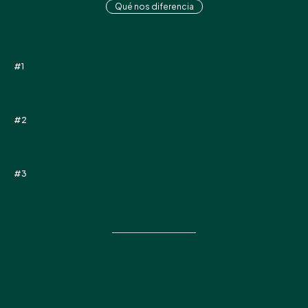
Qué nos diferencia
Por qué ANAM es
#1
No somos una agencia de marketing
#2
No vendemos herramientas
#3
No trabajamos por horas
Trabajamos contigo
para que tu
consulta: