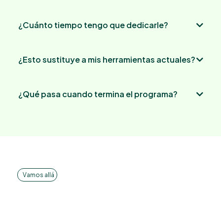
¿Cuánto tiempo tengo que dedicarle?
ANAM
puedas gestionarlo con autonomía.
¿Esto sustituye a mis herramientas actuales?
ANAM
¿Qué pasa cuando termina el programa?
ANAM App
100 USD
https://anam.work/anam_space
Vamos allá
El siguiente paso