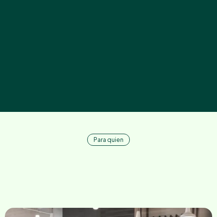
Funcione mejor
Te consuma menos energía
Tenga una base sólida para el futuro
Para quien
Es momento de poner
un
filtro